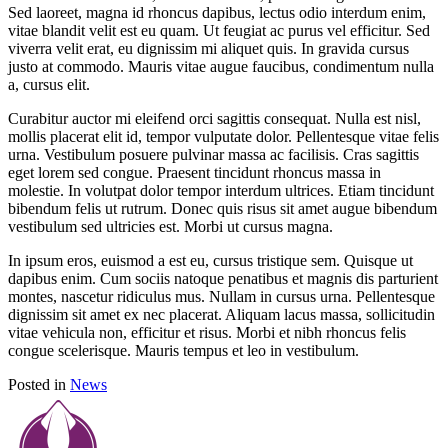
Sed laoreet, magna id rhoncus dapibus, lectus odio interdum enim,
vitae blandit velit est eu quam. Ut feugiat ac purus vel efficitur. Sed
viverra velit erat, eu dignissim mi aliquet quis. In gravida cursus
justo at commodo. Mauris vitae augue faucibus, condimentum nulla
a, cursus elit.
Curabitur auctor mi eleifend orci sagittis consequat. Nulla est nisl,
mollis placerat elit id, tempor vulputate dolor. Pellentesque vitae felis
urna. Vestibulum posuere pulvinar massa ac facilisis. Cras sagittis
eget lorem sed congue. Praesent tincidunt rhoncus massa in
molestie. In volutpat dolor tempor interdum ultrices. Etiam tincidunt
bibendum felis ut rutrum. Donec quis risus sit amet augue bibendum
vestibulum sed ultricies est. Morbi ut cursus magna.
In ipsum eros, euismod a est eu, cursus tristique sem. Quisque ut
dapibus enim. Cum sociis natoque penatibus et magnis dis parturient
montes, nascetur ridiculus mus. Nullam in cursus urna. Pellentesque
dignissim sit amet ex nec placerat. Aliquam lacus massa, sollicitudin
vitae vehicula non, efficitur et risus. Morbi et nibh rhoncus felis
congue scelerisque. Mauris tempus et leo in vestibulum.
Posted in
News