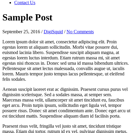
Contact Us
Sample Post
September 25, 2016
/
DigiSquid
/
No Comments
Lorem ipsum dolor sit amet, consectetur adipiscing elit. Proin
egestas lorem ut aliquam sollicitudin. Morbi vitae posuere dui,
euismod lacinia libero. Suspendisse suscipit aliquam magna, at
egestas lorem luctus interdum. Etiam rutrum massa mi, sit amet
egestas nisi rhoncus in. Donec sed urna id massa bibendum ultrices.
Pellentesque sit amet lectus malesuada, convallis augue ut, iaculis
lorem. Mauris tempor justo tempus lacus pellentesque, ut eleifend
felis sodales.
Aenean suscipit laoreet erat ac dignissim. Praesent cursus purus vel
dignissim scelerisque. Sed a sodales massa, at semper sem.
Maecenas massa velit, ullamcorper sit amet tincidunt eu, faucibus
eget arcu. Proin turpis ipsum, sollicitudin eget ligula vel, tempor
posuere risus. Donec sit amet condimentum ante. Donec eget arcu ut
est tincidunt mattis. Suspendisse aliquam diam id facilisis porta.
Praesent risus velit, fringilla vel justo sit amet, tincidunt tristique
massa. Etiam dui tortor, rutrum id ex vel, pulvinar dignissim metus.